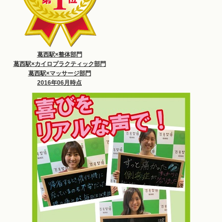
葛西駅×整体部門
葛西駅×カイロプラクティック部門
葛西駅×マッサージ部門
2016年06月時点