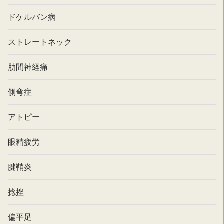
ドケルバン病
ストレートネック
肋間神経痛
側弯症
アトピー
眼精疲労
腱鞘炎
捻挫
偏平足