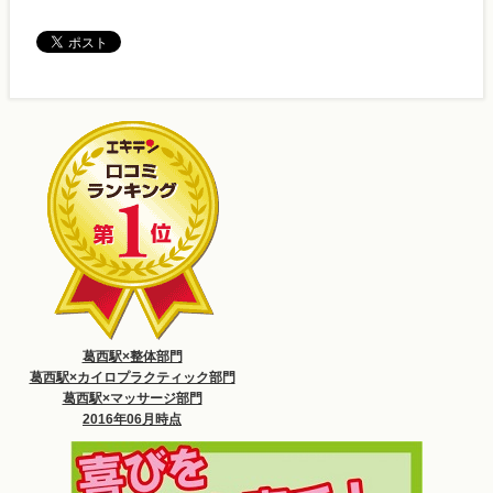
葛西駅×整体部門
葛西駅×カイロプラクティック部門
葛西駅×マッサージ部門
2016年06月時点