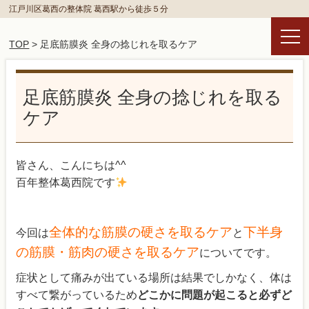
江戸川区葛西の整体院 葛西駅から徒歩５分
TOP
> 足底筋膜炎 全身の捻じれを取るケア
足底筋膜炎 全身の捻じれを取る
ケア
皆さん、こんにちは^^
百年整体葛西院です
全体的な筋膜の硬さを取るケア
下半身
今回は
と
の筋膜・筋肉の硬さを取るケア
についてです。
症状として痛みが出ている場所は結果でしかなく、体は
すべて繋がっているため
どこかに問題が起こると必ずど