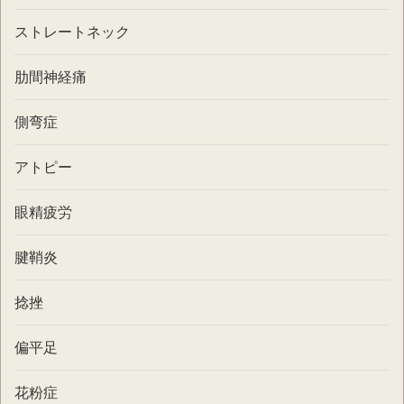
ストレートネック
肋間神経痛
側弯症
アトピー
眼精疲労
腱鞘炎
捻挫
偏平足
花粉症