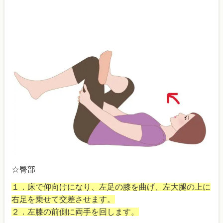
☆臀部
１．床で仰向けになり、左足の膝を曲げ、左大腿の上に
右足を乗せて交差させます。
２．左膝の前側に両手を回します。