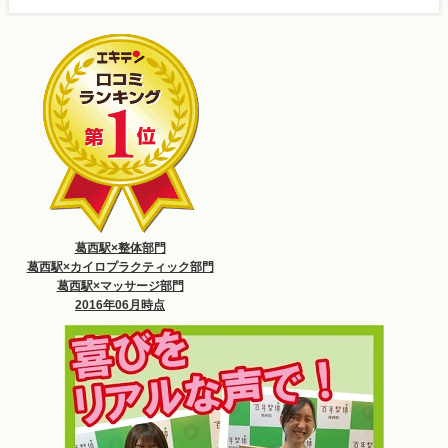
葛西駅×整体部門
葛西駅×カイロプラクティック部門
葛西駅×マッサージ部門
2016年06月時点