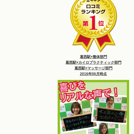
葛西駅×整体部門
葛西駅×カイロプラクティック部門
葛西駅×マッサージ部門
2016年06月時点