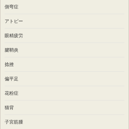
側弯症
アトピー
眼精疲労
腱鞘炎
捻挫
偏平足
花粉症
猫背
子宮筋腫