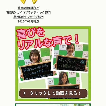
葛西駅×整体部門
葛西駅×カイロプラクティック部門
葛西駅×マッサージ部門
2016年06月時点