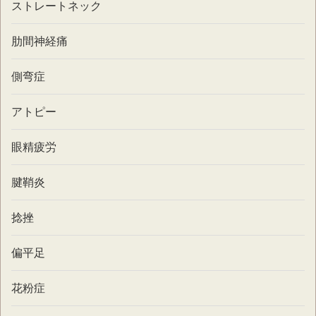
ストレートネック
肋間神経痛
側弯症
アトピー
眼精疲労
腱鞘炎
捻挫
偏平足
花粉症