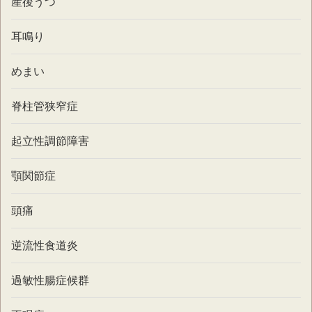
産後うつ
耳鳴り
めまい
脊柱管狭窄症
起立性調節障害
顎関節症
頭痛
逆流性食道炎
過敏性腸症候群