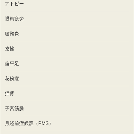
アトピー
眼精疲労
腱鞘炎
捻挫
偏平足
花粉症
猫背
子宮筋腫
月経前症候群（PMS）