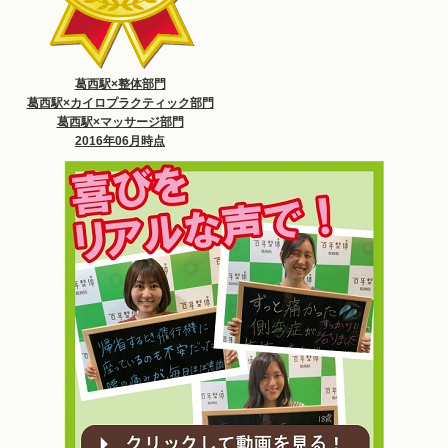
葛西駅×整体部門
葛西駅×カイロプラクティック部門
葛西駅×マッサージ部門
2016年06月時点