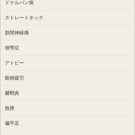
ドケルバン病
ストレートネック
肋間神経痛
側弯症
アトピー
眼精疲労
腱鞘炎
捻挫
偏平足