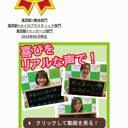
葛西駅×整体部門
葛西駅×カイロプラクティック部門
葛西駅×マッサージ部門
2016年06月時点