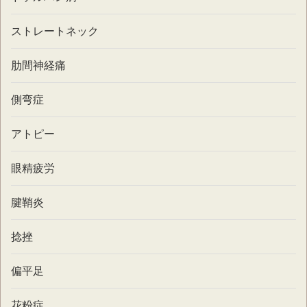
ストレートネック
肋間神経痛
側弯症
アトピー
眼精疲労
腱鞘炎
捻挫
偏平足
花粉症