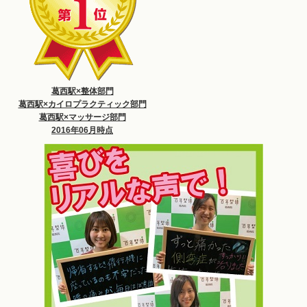
葛西駅×整体部門
葛西駅×カイロプラクティック部門
葛西駅×マッサージ部門
2016年06月時点