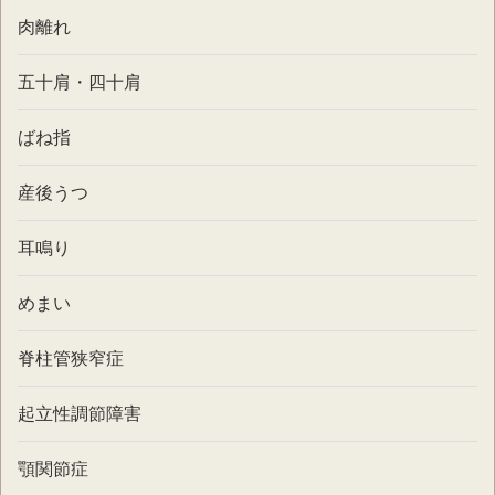
肉離れ
五十肩・四十肩
ばね指
産後うつ
耳鳴り
めまい
脊柱管狭窄症
起立性調節障害
顎関節症