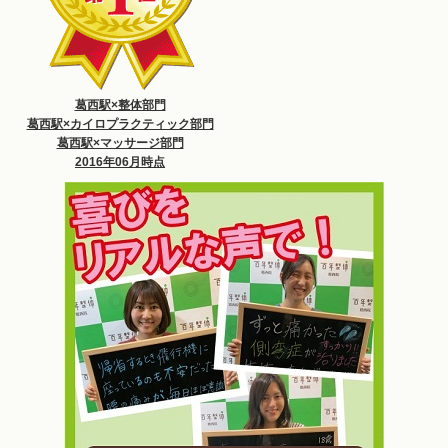
葛西駅×整体部門
葛西駅×カイロプラクティック部門
葛西駅×マッサージ部門
2016年06月時点