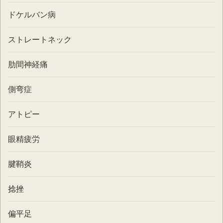
ドケルバン病
ストレートネック
肋間神経痛
側弯症
アトピー
眼精疲労
腱鞘炎
捻挫
偏平足