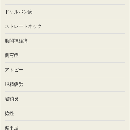
ドケルバン病
ストレートネック
肋間神経痛
側弯症
アトピー
眼精疲労
腱鞘炎
捻挫
偏平足