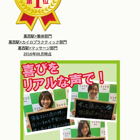
葛西駅×整体部門
葛西駅×カイロプラクティック部門
葛西駅×マッサージ部門
2016年06月時点