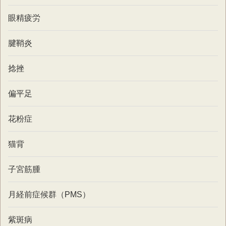
眼精疲労
腱鞘炎
捻挫
偏平足
花粉症
猫背
子宮筋腫
月経前症候群（PMS）
紫斑病