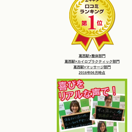
葛西駅×整体部門
葛西駅×カイロプラクティック部門
葛西駅×マッサージ部門
2016年06月時点