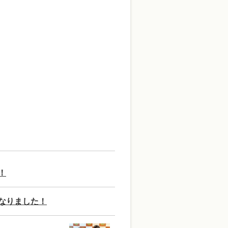
！
なりました！