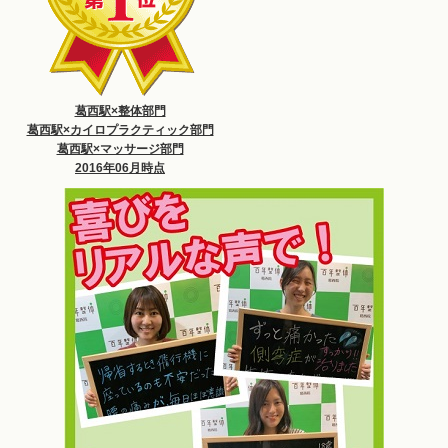
葛西駅×整体部門
葛西駅×カイロプラクティック部門
葛西駅×マッサージ部門
2016年06月時点