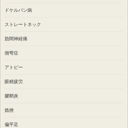
ドケルバン病
ストレートネック
肋間神経痛
側弯症
アトピー
眼精疲労
腱鞘炎
捻挫
偏平足