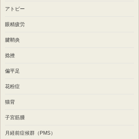
アトピー
眼精疲労
腱鞘炎
捻挫
偏平足
花粉症
猫背
子宮筋腫
月経前症候群（PMS）