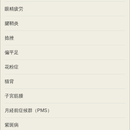
眼精疲労
腱鞘炎
捻挫
偏平足
花粉症
猫背
子宮筋腫
月経前症候群（PMS）
紫斑病