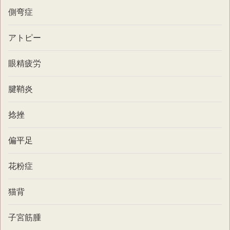
側弯症
アトピー
眼精疲労
腱鞘炎
捻挫
偏平足
花粉症
猫背
子宮筋腫