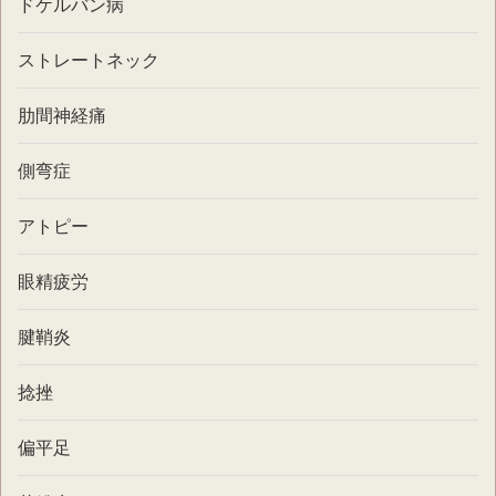
ドケルバン病
ストレートネック
肋間神経痛
側弯症
アトピー
眼精疲労
腱鞘炎
捻挫
偏平足