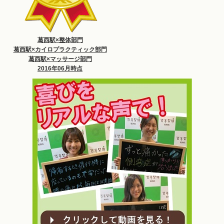
葛西駅×整体部門
葛西駅×カイロプラクティック部門
葛西駅×マッサージ部門
2016年06月時点