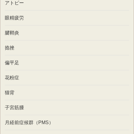
アトピー
眼精疲労
腱鞘炎
捻挫
偏平足
花粉症
猫背
子宮筋腫
月経前症候群（PMS）