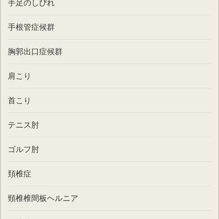
手足のしびれ
手根管症候群
胸郭出口症候群
肩こり
首こり
テニス肘
ゴルフ肘
頚椎症
頸椎椎間板ヘルニア