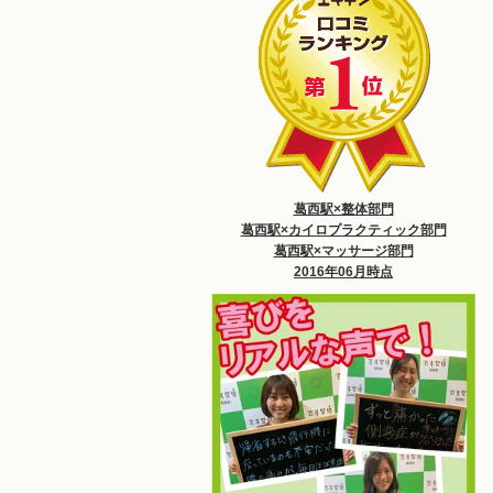
葛西駅×整体部門
葛西駅×カイロプラクティック部門
葛西駅×マッサージ部門
2016年06月時点