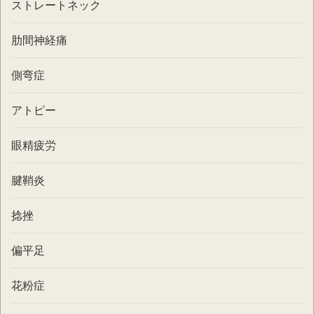
ストレートネック
肋間神経痛
側弯症
アトピー
眼精疲労
腱鞘炎
捻挫
偏平足
花粉症