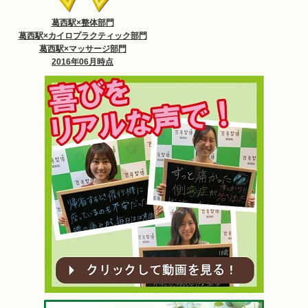
葛西駅×整体部門
葛西駅×カイロプラクティック部門
葛西駅×マッサージ部門
2016年06月時点