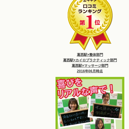
葛西駅×整体部門
葛西駅×カイロプラクティック部門
葛西駅×マッサージ部門
2016年06月時点