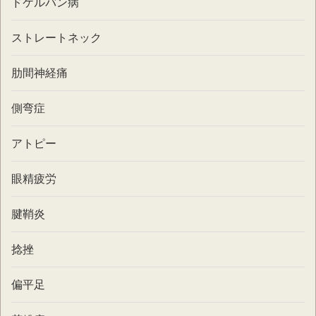
ドケルバン病
ストレートネック
肋間神経痛
側弯症
アトピー
眼精疲労
腱鞘炎
捻挫
偏平足