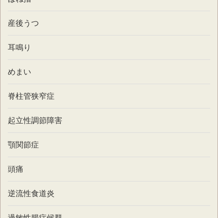
産後うつ
耳鳴り
めまい
脊柱管狭窄症
起立性調節障害
顎関節症
頭痛
逆流性食道炎
過敏性腸症候群