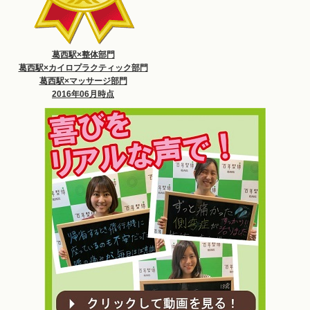
葛西駅×整体部門
葛西駅×カイロプラクティック部門
葛西駅×マッサージ部門
2016年06月時点