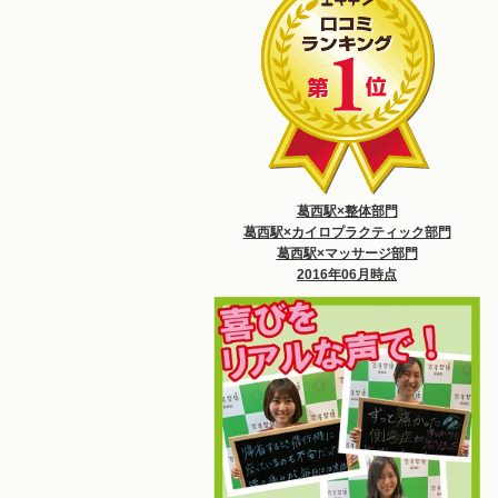
葛西駅×整体部門
葛西駅×カイロプラクティック部門
葛西駅×マッサージ部門
2016年06月時点