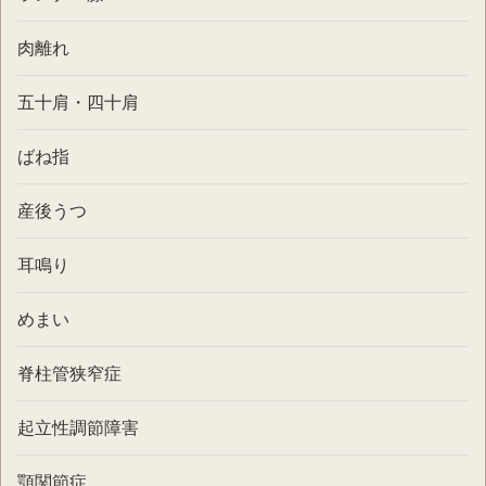
肉離れ
五十肩・四十肩
ばね指
産後うつ
耳鳴り
めまい
脊柱管狭窄症
起立性調節障害
顎関節症