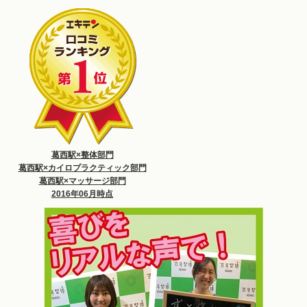
葛西駅×整体部門
葛西駅×カイロプラクティック部門
葛西駅×マッサージ部門
2016年06月時点