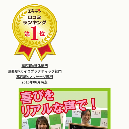
葛西駅×整体部門
葛西駅×カイロプラクティック部門
葛西駅×マッサージ部門
2016年06月時点