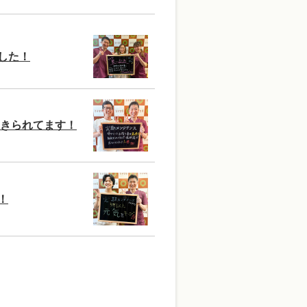
した！
きられてます！
！