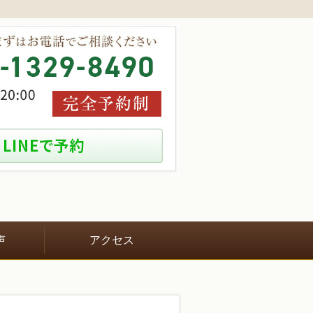
声
アクセス
！