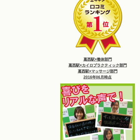
葛西駅×整体部門
葛西駅×カイロプラクティック部門
葛西駅×マッサージ部門
2016年06月時点