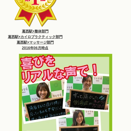
葛西駅×整体部門
葛西駅×カイロプラクティック部門
葛西駅×マッサージ部門
2016年06月時点