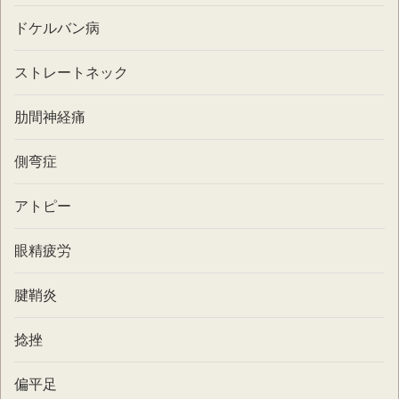
ドケルバン病
ストレートネック
肋間神経痛
側弯症
アトピー
眼精疲労
腱鞘炎
捻挫
偏平足