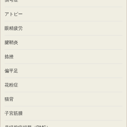
アトピー
眼精疲労
腱鞘炎
捻挫
偏平足
花粉症
猫背
子宮筋腫