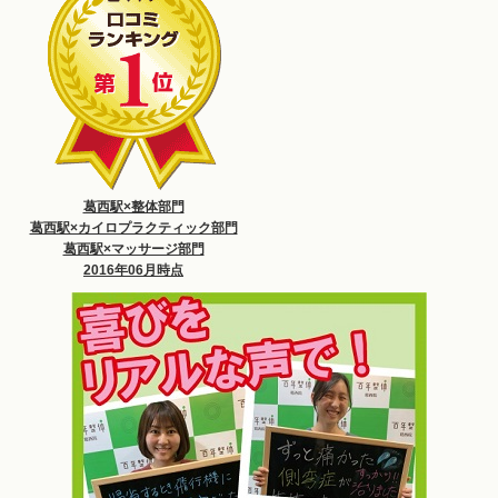
葛西駅×整体部門
葛西駅×カイロプラクティック部門
葛西駅×マッサージ部門
2016年06月時点