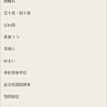
肉離れ
五十肩・四十肩
ばね指
産後うつ
耳鳴り
めまい
脊柱管狭窄症
起立性調節障害
顎関節症