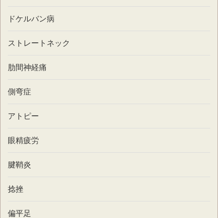
ドケルバン病
ストレートネック
肋間神経痛
側弯症
アトピー
眼精疲労
腱鞘炎
捻挫
偏平足