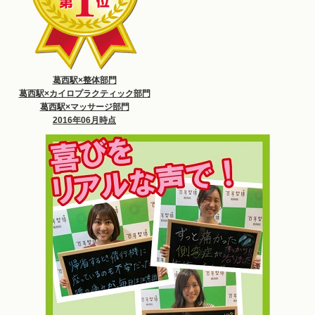
葛西駅×整体部門
葛西駅×カイロプラクティック部門
葛西駅×マッサージ部門
2016年06月時点