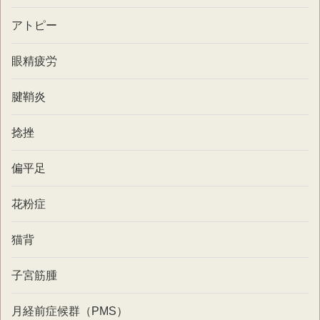
アトピー
眼精疲労
腱鞘炎
捻挫
偏平足
花粉症
猫背
子宮筋腫
月経前症候群（PMS）