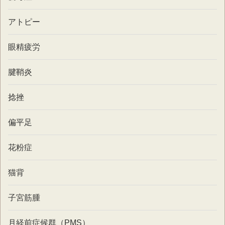
アトピー
眼精疲労
腱鞘炎
捻挫
偏平足
花粉症
猫背
子宮筋腫
月経前症候群（PMS）