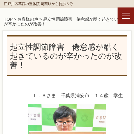
江戸川区葛西の整体院 葛西駅から徒歩５分
TOP
>
お客様の声
> 起立性調節障害 倦怠感が酷く起きているの
が辛かったのが改善！
起立性調節障害 倦怠感が酷く
起きているのが辛かったのが改
善！
Ｉ．Ｓさま 千葉県浦安市 １４歳 学生