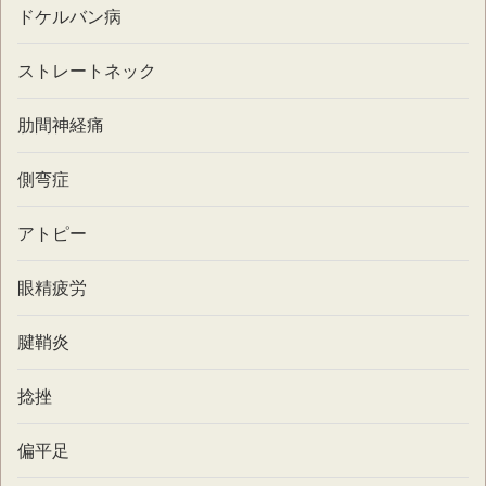
ドケルバン病
ストレートネック
肋間神経痛
側弯症
アトピー
眼精疲労
腱鞘炎
捻挫
偏平足