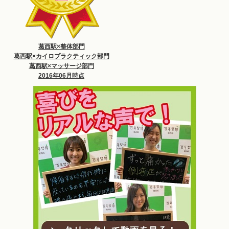
葛西駅×整体部門
葛西駅×カイロプラクティック部門
葛西駅×マッサージ部門
2016年06月時点