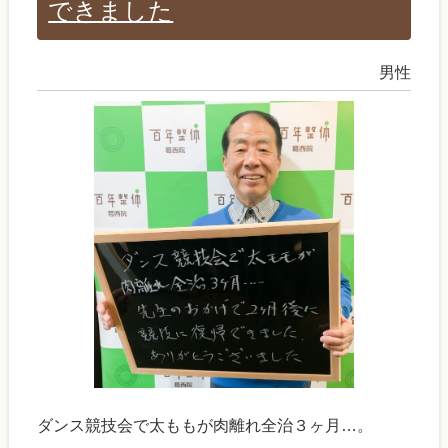
できました
男性
ダンス競技会で太ももが肉離れ全治３ヶ月…。