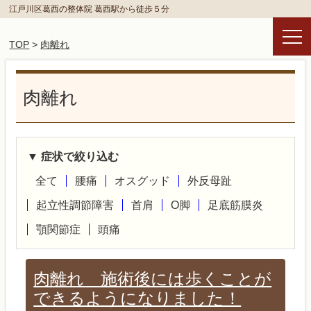
江戸川区葛西の整体院 葛西駅から徒歩５分
TOP
>
肉離れ
肉離れ
▼ 症状で絞り込む
全て
腰痛
オスグッド
外反母趾
起立性調節障害
首肩
O脚
足底筋膜炎
顎関節症
頭痛
肉離れ 施術後には歩くことが
できるようになりました！