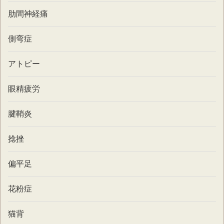
肋間神経痛
側弯症
アトピー
眼精疲労
腱鞘炎
捻挫
偏平足
花粉症
猫背