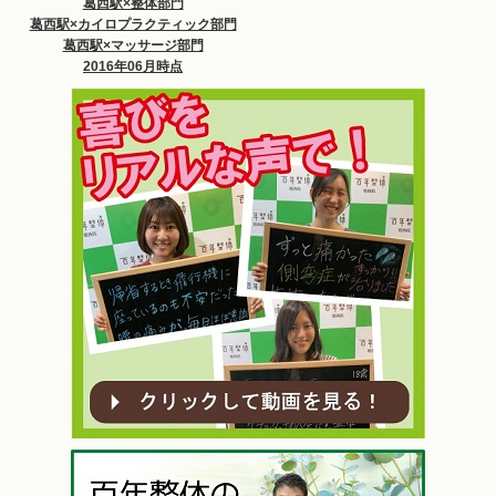
葛西駅×整体部門
葛西駅×カイロプラクティック部門
葛西駅×マッサージ部門
2016年06月時点